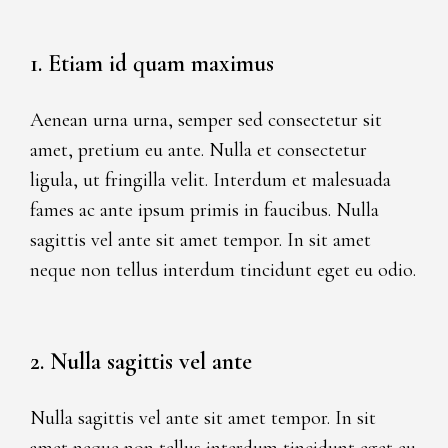
1. Etiam id quam maximus
Aenean urna urna, semper sed consectetur sit
amet, pretium eu ante. Nulla et consectetur
ligula, ut fringilla velit. Interdum et malesuada
fames ac ante ipsum primis in faucibus. Nulla
sagittis vel ante sit amet tempor. In sit amet
neque non tellus interdum tincidunt eget eu odio.
2. Nulla sagittis vel ante
Nulla sagittis vel ante sit amet tempor. In sit