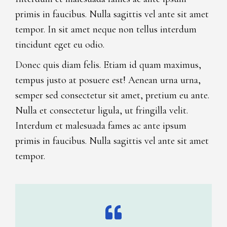
primis in faucibus. Nulla sagittis vel ante sit amet
tempor. In sit amet neque non tellus interdum
tincidunt eget eu odio.
Donec quis diam felis. Etiam id quam maximus,
tempus justo at posuere est! Aenean urna urna,
semper sed consectetur sit amet, pretium eu ante.
Nulla et consectetur ligula, ut fringilla velit.
Interdum et malesuada fames ac ante ipsum
primis in faucibus. Nulla sagittis vel ante sit amet
tempor.