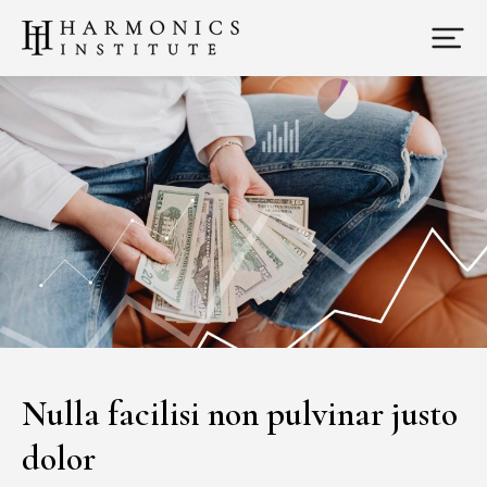
Nulla facilisi non pulvinar justo
dolor