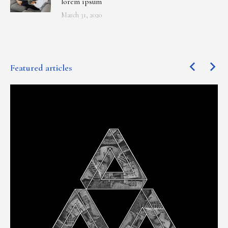
lorem ipsum
March 31, 2020
Featured articles