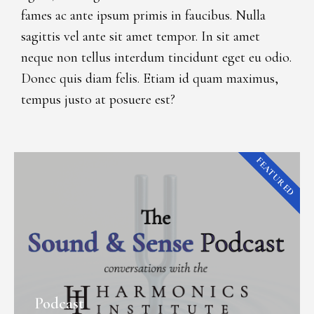
fames ac ante ipsum primis in faucibus. Nulla
sagittis vel ante sit amet tempor. In sit amet
neque non tellus interdum tincidunt eget eu odio.
Donec quis diam felis. Etiam id quam maximus,
tempus justo at posuere est?
FEATURED
Podcast