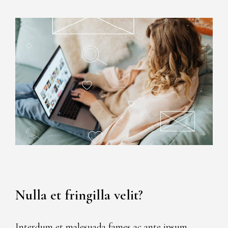
Nulla et fringilla velit?
Interdum et malesuada fames ac ante ipsum