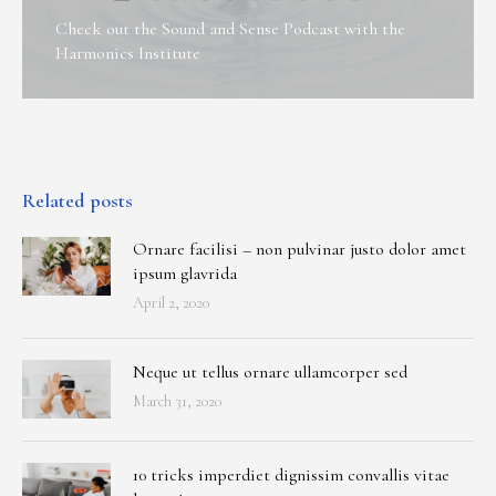
Check out the Sound and Sense Podcast with the
Harmonics Institute
Related posts
Ornare facilisi – non pulvinar justo dolor amet
ipsum glavrida
April 2, 2020
Neque ut tellus ornare ullamcorper sed
March 31, 2020
10 tricks imperdiet dignissim convallis vitae